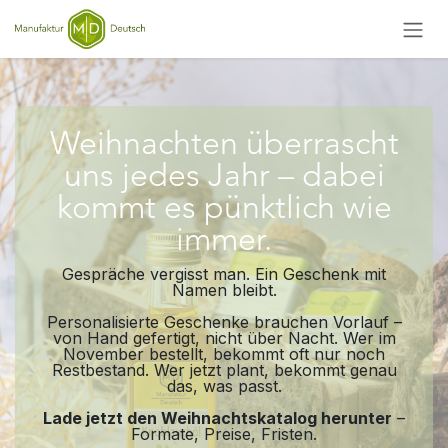
Zum Inhalt springen
Weihnachten überrascht
uns jedes Jahr – dabei
kommt es pünktlich wie
immer.
Gespräche vergisst man. Ein Geschenk mit
Namen bleibt.
Personalisierte Geschenke brauchen Vorlauf –
von Hand gefertigt, nicht über Nacht. Wer im
November bestellt, bekommt oft nur noch
Restbestand. Wer jetzt plant, bekommt genau
das, was passt.
Lade jetzt den Weihnachtskatalog herunter
–
Formate, Preise, Fristen.