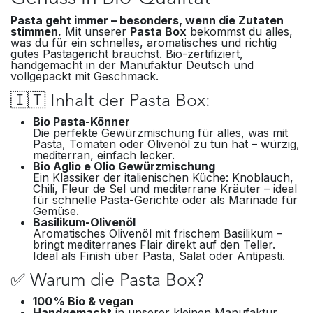
Pasta geht immer – besonders, wenn die Zutaten
stimmen.
Mit unserer
Pasta Box
bekommst du alles,
was du für ein schnelles, aromatisches und richtig
gutes Pastagericht brauchst. Bio-zertifiziert,
handgemacht in der Manufaktur Deutsch und
vollgepackt mit Geschmack.
🇮🇹 Inhalt der Pasta Box:
Bio Pasta-Könner
Die perfekte Gewürzmischung für alles, was mit
Pasta, Tomaten oder Olivenöl zu tun hat – würzig,
mediterran, einfach lecker.​
Bio Aglio e Olio Gewürzmischung
Ein Klassiker der italienischen Küche: Knoblauch,
Chili, Fleur de Sel und mediterrane Kräuter – ideal
für schnelle Pasta-Gerichte oder als Marinade für
Gemüse.
Basilikum-Olivenöl
Aromatisches Olivenöl mit frischem Basilikum –
bringt mediterranes Flair direkt auf den Teller.
Ideal als Finish über Pasta, Salat oder Antipasti.​
✅ Warum die Pasta Box?
100 % Bio & vegan
Handgemacht
in unserer kleinen Manufaktur