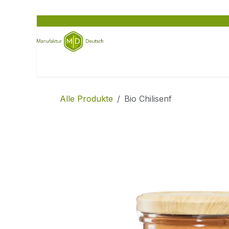
Zum Inhalt springen
Home
Feinkost entdecken
für Unternehm
Alle Produkte
Bio Chilisenf