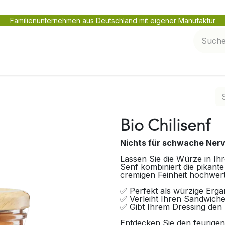
Familienunternehmen aus Deutschland mit eigener Manufaktur
en
Netzwerk pflegen
Service und Kontakt
Bio Chilisenf
Nichts für schwache Ner
Lassen Sie die Würze in Ihr
Senf kombiniert die pikante
cremigen Feinheit hochwert
✅ Perfekt als würzige Erg
✅ Verleiht Ihren Sandwiche
✅ Gibt Ihrem Dressing den l
Entdecken Sie den feurige