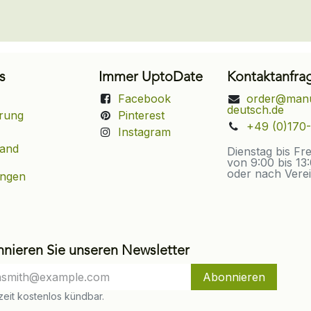
s
Immer UptoDate
Kontaktanfra
Facebook
order@manu
deutsch.de
rung
Pinterest
+49 (0)170-
Instagram
sand
Dienstag bis Fr
von 9:00 bis 13
oder nach Vere
ungen
nieren Sie unseren Newsletter
Abonnieren
eit kostenlos kündbar.