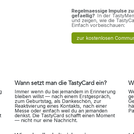
Regelmaessige Impulse z
gefaellig?
In der TastyMem
und zeigen, wie die TastyCar
Einfach vorbeischauen:
zur kostenlosen Commun
Wann setzt man die TastyCard ein?
Wa
g
Immer wenn du bei jemandem in Erinnerung
We
bleiben willst — nach einem Erstgespräch,
ge
zum Geburtstag, als Dankeschön, zur
Ge
Reaktivierung eines Kontakts, nach einer
hä
Messe oder einfach weil du an jemanden
Pa
t
denkst. Die TastyCard schafft einen Moment
— nicht nur eine Nachricht.