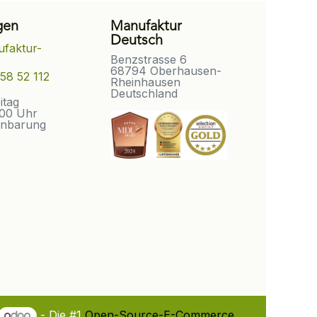
gen
Manufaktur
Deutsch
faktur-
Benzstrasse 6
68794 Oberhausen-
58 52 112
Rheinhausen
Deutschland
eitag
:00 Uhr
inbarung
- Die #1
Open-Source-E-Commerce