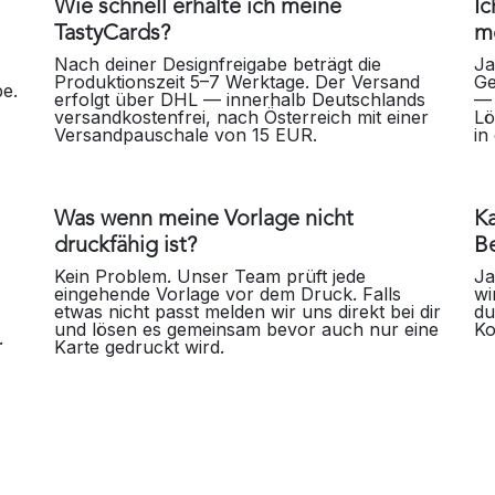
Wie schnell erhalte ich meine
I
TastyCards?
m
Nach deiner Designfreigabe beträgt die
Ja
Produktionszeit 5–7 Werktage. Der Versand
Ge
be.
erfolgt über DHL — innerhalb Deutschlands
— 
versandkostenfrei, nach Österreich mit einer
Lö
Versandpauschale von 15 EUR.
in
Was wenn meine Vorlage nicht
Ka
druckfähig ist?
Be
Kein Problem. Unser Team prüft jede
Ja
eingehende Vorlage vor dem Druck. Falls
wi
etwas nicht passt melden wir uns direkt bei dir
du
und lösen es gemeinsam bevor auch nur eine
Ko
n.
Karte gedruckt wird.