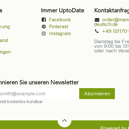
s
Immer UptoDate
Kontaktanfra
Facebook
order@manu
deutsch.de
rung
Pinterest
+49 (0)170-
Instagram
sand
Dienstag bis Fr
von 9:00 bis 13
oder nach Vere
ungen
nieren Sie unseren Newsletter
Abonnieren
eit kostenlos kündbar.
Powered by