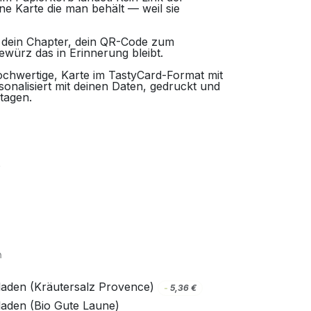
ne Karte die man behält — weil sie
dein Chapter, dein QR-Code zum
würz das in Erinnerung bleibt.
chwertige, Karte im TastyCard-Format mit
onalisiert mit deinen Daten, gedruckt und
tagen.
s
n
laden (Kräutersalz Provence)
-
5,36
€
laden (Bio Gute Laune)