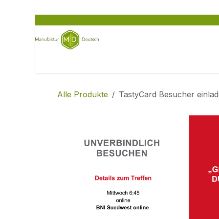
Zum Inhalt springen
Home
Feinkost entdecken
für Unternehm
Alle Produkte
TastyCard Besucher einla