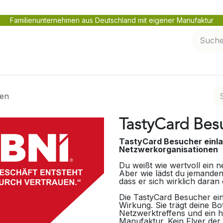
Familienunternehmen aus Deutschland mit eigener Manufaktur
en
Netzwerk pflegen
Service und Kontakt
den
TastyCard Bes
TastyCard Besucher einlad
Netzwerkorganisationen
Du weißt wie wertvoll ein 
Aber wie lädst du jemanden
dass er sich wirklich daran 
Die TastyCard Besucher einl
Wirkung. Sie trägt deine B
Netzwerktreffens und ein 
Manufaktur. Kein Flyer der 