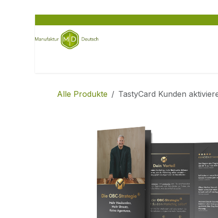
Zum Inhalt springen
Home
Feinkost entdecken
für Unternehm
Alle Produkte
TastyCard Kunden aktivier