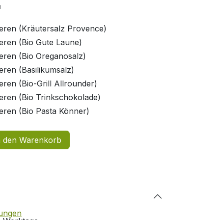
n
eren (Kräutersalz Provence)
eren (Bio Gute Laune)
eren (Bio Oreganosalz)
eren (Basilikumsalz)
ren (Bio-Grill Allrounder)
eren (Bio Trinkschokolade)
eren (Bio Pasta Könner)
 den Warenkorb
gungen