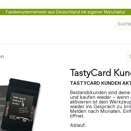
Familienunternehmen aus Deutschland mit eigener Manufaktur
en
Netzwerk pflegen
Service und Kontakt
en
TastyCard Kun
TASTYCARD KUNDEN AKT
Bestandskunden sind deine 
und kaufen wieder – wenn d
aktivieren ist dein Werkzeu
wieder ins Gespräch zu bri
Melden nach Monaten. Einf
öffnet.
Ablauf: