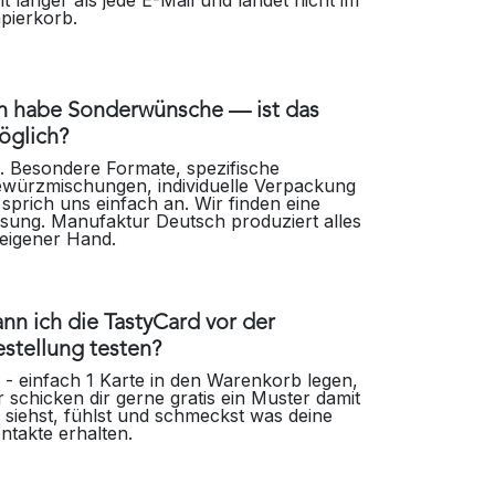
lt länger als jede E-Mail und landet nicht im
pierkorb.
ch habe Sonderwünsche — ist das
öglich?
. Besondere Formate, spezifische
würzmischungen, individuelle Verpackung
sprich uns einfach an. Wir finden eine
sung. Manufaktur Deutsch produziert alles
 eigener Hand.
nn ich die TastyCard vor der
stellung testen?
 - einfach 1 Karte in den Warenkorb legen,
r schicken dir gerne gratis ein Muster damit
 siehst, fühlst und schmeckst was deine
ntakte erhalten.