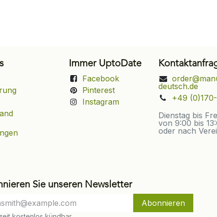
s
Immer UptoDate
Kontaktanfra
Facebook
order@manu
deutsch.de
rung
Pinterest
+49 (0)170-
Instagram
sand
Dienstag bis Fr
von 9:00 bis 13
oder nach Vere
ungen
nieren Sie unseren Newsletter
Abonnieren
eit kostenlos kündbar.