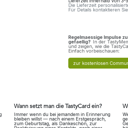
Lieferzeit innerhalb von 3
Die Lieferzeit personalisier
Für Details kontaktieren Sie
Regelmaessige Impulse z
gefaellig?
In der TastyMem
und zeigen, wie die TastyCar
Einfach vorbeischauen:
zur kostenlosen Commun
Wann setzt man die TastyCard ein?
Wa
g
Immer wenn du bei jemandem in Erinnerung
We
bleiben willst — nach einem Erstgespräch,
ge
zum Geburtstag, als Dankeschön, zur
Ge