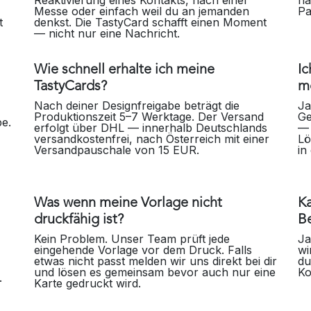
Reaktivierung eines Kontakts, nach einer
hä
Messe oder einfach weil du an jemanden
Pa
t
denkst. Die TastyCard schafft einen Moment
— nicht nur eine Nachricht.
Wie schnell erhalte ich meine
I
TastyCards?
m
Nach deiner Designfreigabe beträgt die
Ja
Produktionszeit 5–7 Werktage. Der Versand
Ge
be.
erfolgt über DHL — innerhalb Deutschlands
— 
versandkostenfrei, nach Österreich mit einer
Lö
Versandpauschale von 15 EUR.
in
Was wenn meine Vorlage nicht
Ka
druckfähig ist?
Be
Kein Problem. Unser Team prüft jede
Ja
eingehende Vorlage vor dem Druck. Falls
wi
etwas nicht passt melden wir uns direkt bei dir
du
und lösen es gemeinsam bevor auch nur eine
Ko
n.
Karte gedruckt wird.