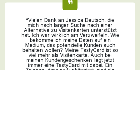
“Vielen Dank an Jessica Deutsch, die
mich nach langer Suche nach einer
Alternative zu Visitenkarten unterstützt
hat. Ich war wirklich am Verzweifeln. Wie
bekomme ich meine Daten auf ein
Medium, das potenzielle Kunden auch
behalten wollen? Meine TastyCard ist so
viel mehr als Visitenkarte. Auch bei
meinen Kundengeschenken liegt jetzt
immer eine TastyCard mit dabei. Ein
Zeichen, dass es funktioniert, sind die
zahlreichen Rückmeldungen. Dank der
TastyCard hinterlasse ich einen
bleibenden Eindruck, der sich positiv auf
mein Unternehmen auswirkt.”
Markus Mensch
Marketing Experte/Autor/Speaker
Previous
Next
Der erste Eindruck zählt!